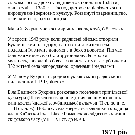
сільськогосподарські угіддя якого становлять 1638 га ,
орні землі — 1380 га . Господарство спеціалізується на
вирощуванні зернових культур. Розвинуті тваринництво,
овочівництво, бджільництво.
Малий Букрин має восьмирічну школу, клуб, бібліотеку.
У вересні 1943 року, коли радянські війська створили
Букринський плацдарм, партизани й жителі села
подавали їм значну допомогу в боях з ворогом. Під час
боїв майже все село було зруйноване. За героїзм і
мужність, виявлені в боях з фашистськими загарбниками,
352 жителі села нагороджено, орденами і медалями.
У Малому Букрині народився український радянський
письменник П.В.Гуріненко.
Біля Великого Букрина розкопано поселення трипільської
культури (III тисячоліття до н. е.), виявлено могильник
ранньослов'янської зарубинецької культури (II ст. до н. е.
— II ст. н. е.). Поблизу села збереглися залишки городища
часів Київської Русі. Біля с.Ромашок досліджено кургани
скіфського часу (VII— VI ст. до н. е.).
1971 рік