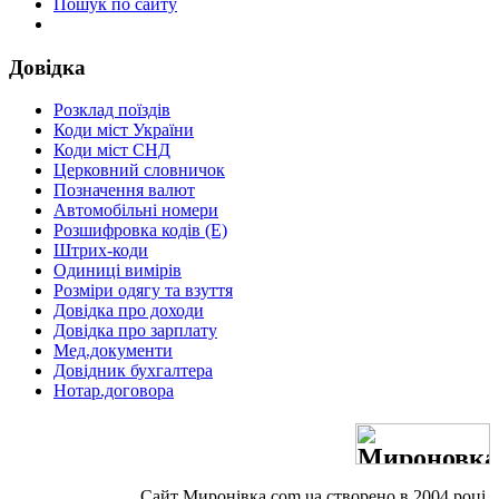
Пошук по сайту
Довідка
Розклад поїздів
Коди міст України
Коди міст СНД
Церковний словничок
Позначення валют
Автомобільні номери
Розшифровка кодів (Е)
Штрих-коди
Одиниці вимірів
Розміри одягу та взуття
Довідка про доходи
Довідка про зарплату
Мед.документи
Довідник бухгалтера
Нотар.договора
Сайт Миронівка.com.ua створено в 2004 році.